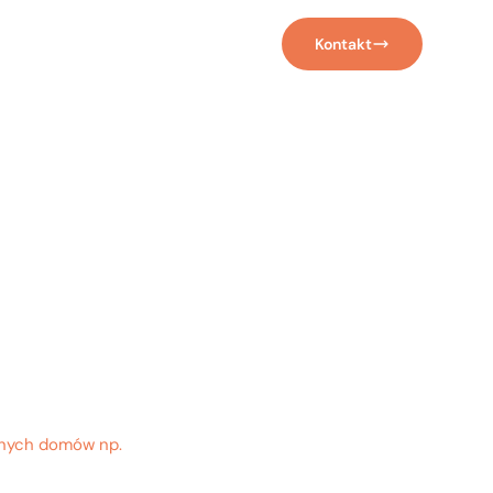
Więcej
ferta
Technologia
Realizacje
Kontakt
logia
d
np.
bnych domów np.