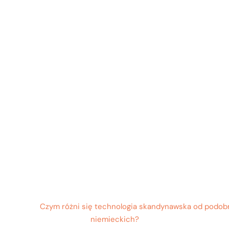
Home
O firmie
O
 różni się techno
skandynawska o
dobnych domów 
niemieckich?
/
Blog
/
Czym różni się technologia skandynawska od podo
niemieckich?