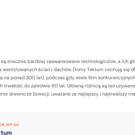
ą znacznie bardziej zaawansowane technologicznie, a ich g
a wentylowanych ścian i dachów. Domy Tektum cechują się d
 na ponad 300 lat), podczas gdy wiele firm konkurencyjnych
ch trwałość do zaledwie 60 lat. Główną różnicą są też używan
nie drewno ze Szwecji, uważane za najlepszy i najtrwalszy mat
OR WPISU
ktum