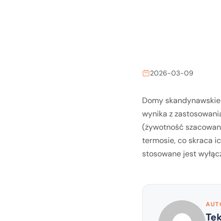
2026-03-09
Domy skandynawskie s
wynika z zastosowani
(żywotność szacowana
termosie, co skraca i
stosowane jest wyłącz
AUT
Te