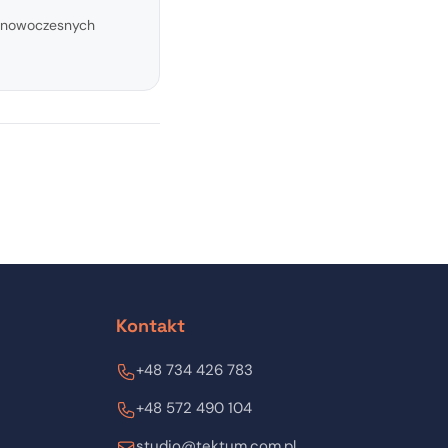
at nowoczesnych
Kontakt
+48 734 426 783
+48 572 490 104
studio@tektum.com.pl