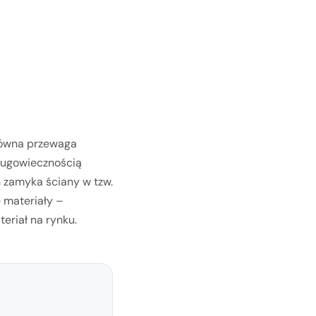
łówna przewaga
ługowiecznością
 zamyka ściany w tzw.
e materiały –
eriał na rynku.