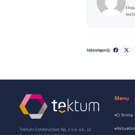
Eksp
tech
Udostępnij:
Menu
O firmie
Aktualno
Tektum Construction Sp. z o.o. s.k., ul.